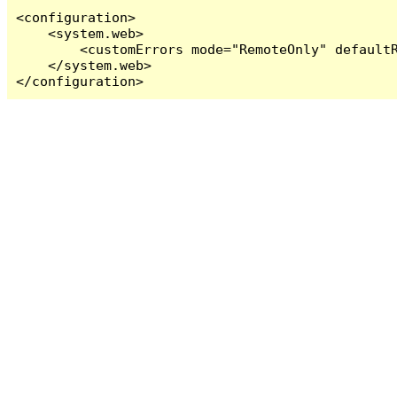
<configuration>

    <system.web>

        <customErrors mode="RemoteOnly" defaultR
    </system.web>

</configuration>