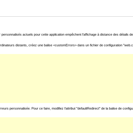
 personnalisés actuels pour cette application empêchent l'affichage à distance des détails de 
rdinateurs distants, créez une balise <customErrors> dans un fichier de configuration "web.con
urs personnalisée. Pour ce faire, modifiez l'attribut "defaultRedirect" de la balise de config