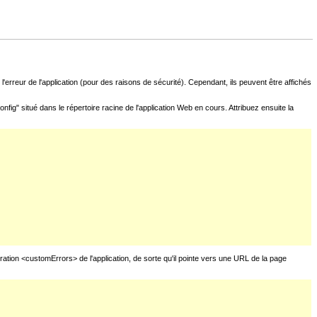
l'erreur de l'application (pour des raisons de sécurité). Cependant, ils peuvent être affichés
fig" situé dans le répertoire racine de l'application Web en cours. Attribuez ensuite la
uration <customErrors> de l'application, de sorte qu'il pointe vers une URL de la page