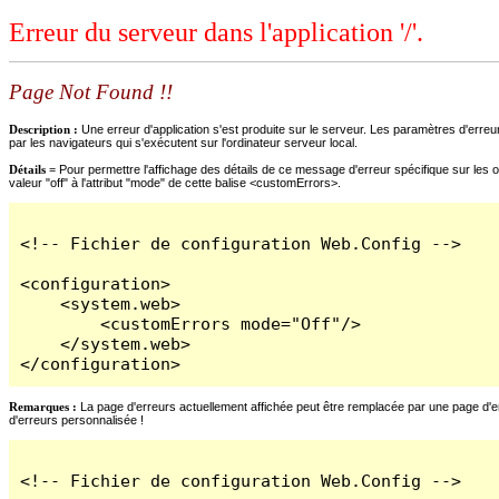
Erreur du serveur dans l'application '/'.
Page Not Found !!
Description :
Une erreur d'application s'est produite sur le serveur. Les paramètres d'erreur
par les navigateurs qui s'exécutent sur l'ordinateur serveur local.
Détails =
Pour permettre l'affichage des détails de ce message d'erreur spécifique sur les o
valeur "off" à l'attribut "mode" de cette balise <customErrors>.
<!-- Fichier de configuration Web.Config -->

<configuration>

    <system.web>

        <customErrors mode="Off"/>

    </system.web>

</configuration>
Remarques :
La page d'erreurs actuellement affichée peut être remplacée par une page d'erre
d'erreurs personnalisée !
<!-- Fichier de configuration Web.Config -->
