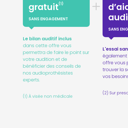
(1)
gratuit
d’ai
audi
SANS ENGAGEMENT
SANS EN
Le bilan auditif inclus
dans cette offre vous
L'essai s
permettra de faire le point sur
également 
votre audition et de
offre vous
bénéficier des conseils de
trouver la 
nos audioprothésistes
vos besoins
experts.
(2) Sur pres
(1) À visée non médicale