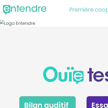
Première coop
Bilan auditif
Essa