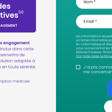
des
(2)
tives
GAGEMENT
Les informations recueil
un fichier informatisé 
ans engagement
loi « informatique et li
inclus dans cette
vous concernant et les fa
Bâtiment Galaxie 78280 
 permettra de
Voir notre page politiqu
solution adaptée à
 en toute sérénité.
J’ai pris conn
me concernant
cription médicale