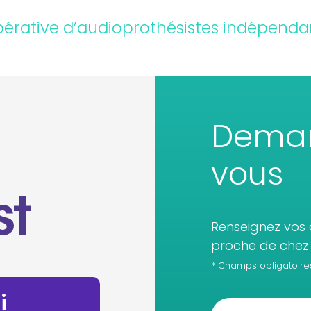
érative d’audioprothésistes indépenda
Deman
vous
Renseignez vos 
proche de chez 
* Champs obligatoire
i