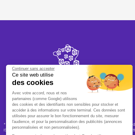
Continuer sans accepter
Ce site web utilise
des cookies
Avec votre accord, nous et nos
Plus de
320
centres
partenaires (comme Google) utilisons
partout en France
des cookies et des identifiants non sensibles pour stocker et
accéder à des informations sur votre terminal. Ces données sont
utilisées pour assurer le bon fonctionnement du site, mesurer
l'audience, et pour la personnalisation des publicités (annonces
* Avis client Trustville vérifiés - Trustville est un tiers de confi
personnalisées et non personnalisées).
ISO "Avis de consommateurs en ligne" (
ISO 20488
), favorisant l’