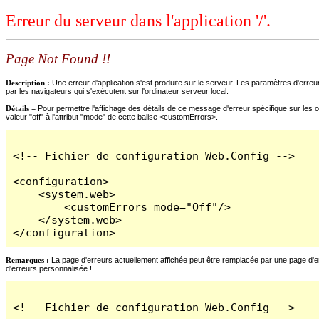
Erreur du serveur dans l'application '/'.
Page Not Found !!
Description :
Une erreur d'application s'est produite sur le serveur. Les paramètres d'erreur
par les navigateurs qui s'exécutent sur l'ordinateur serveur local.
Détails =
Pour permettre l'affichage des détails de ce message d'erreur spécifique sur les o
valeur "off" à l'attribut "mode" de cette balise <customErrors>.
<!-- Fichier de configuration Web.Config -->

<configuration>

    <system.web>

        <customErrors mode="Off"/>

    </system.web>

</configuration>
Remarques :
La page d'erreurs actuellement affichée peut être remplacée par une page d'erre
d'erreurs personnalisée !
<!-- Fichier de configuration Web.Config -->
