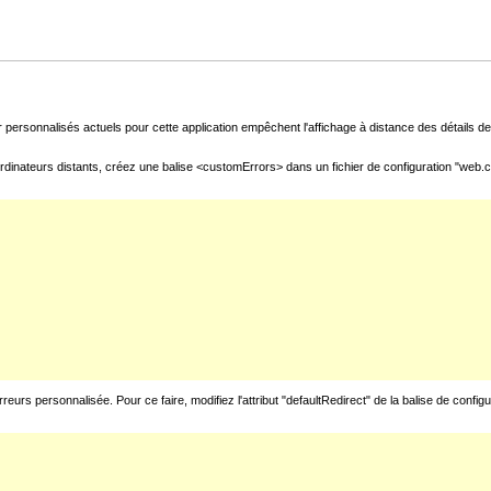
 personnalisés actuels pour cette application empêchent l'affichage à distance des détails de 
rdinateurs distants, créez une balise <customErrors> dans un fichier de configuration "web.con
urs personnalisée. Pour ce faire, modifiez l'attribut "defaultRedirect" de la balise de config