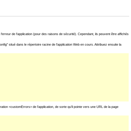
l'erreur de l'application (pour des raisons de sécurité). Cependant, ils peuvent être affichés
fig" situé dans le répertoire racine de l'application Web en cours. Attribuez ensuite la
uration <customErrors> de l'application, de sorte qu'il pointe vers une URL de la page