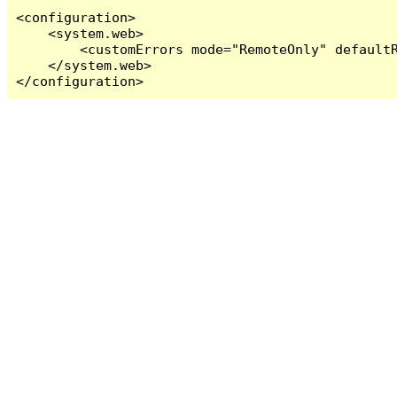
<configuration>

    <system.web>

        <customErrors mode="RemoteOnly" defaultR
    </system.web>

</configuration>