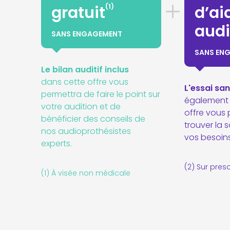
(1)
gratuit
d’ai
audi
SANS ENGAGEMENT
SANS EN
Le bilan auditif inclus
dans cette offre vous
L'essai s
permettra de faire le point sur
également 
votre audition et de
offre vous
bénéficier des conseils de
trouver la 
nos audioprothésistes
vos besoins
experts.
(2) Sur pres
(1) À visée non médicale