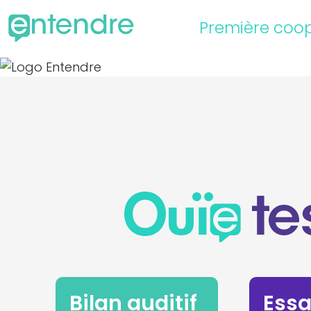
Première coop
Bilan auditif
Essa