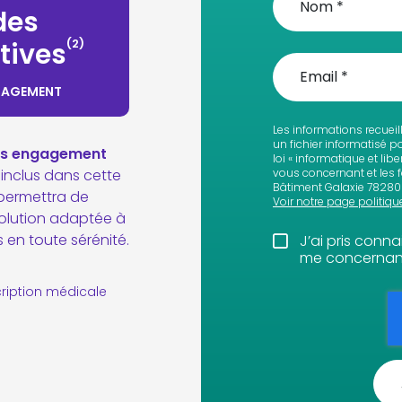
des
(2)
tives
GAGEMENT
Les informations recueil
un fichier informatisé 
ans engagement
loi « informatique et li
inclus dans cette
vous concernant et les fa
Bâtiment Galaxie 78280 
 permettra de
Voir notre page politiqu
solution adaptée à
 en toute sérénité.
J’ai pris conn
me concernant
cription médicale