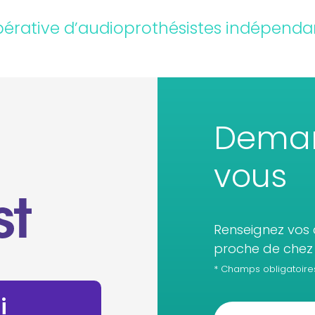
érative d’audioprothésistes indépenda
Deman
vous
Renseignez vos 
proche de chez 
* Champs obligatoire
i