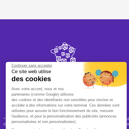
Continuer sans accepter
Ce site web utilise
des cookies
Avec votre accord, nous et nos
Plus de
320
centres
partenaires (comme Google) utilisons
partout en France
des cookies et des identifiants non sensibles pour stocker et
accéder à des informations sur votre terminal. Ces données sont
utilisées pour assurer le bon fonctionnement du site, mesurer
l'audience, et pour la personnalisation des publicités (annonces
* Avis client Trustville vérifiés - Trustville est un tiers de confi
personnalisées et non personnalisées).
ISO "Avis de consommateurs en ligne" (
ISO 20488
), favorisant l’