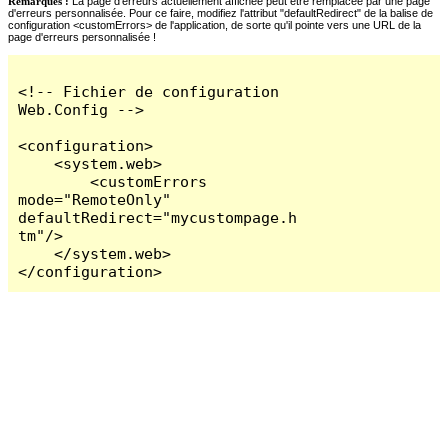
Remarques :
La page d'erreurs actuellement affichée peut être remplacée par une page
d'erreurs personnalisée. Pour ce faire, modifiez l'attribut "defaultRedirect" de la balise de
configuration <customErrors> de l'application, de sorte qu'il pointe vers une URL de la
page d'erreurs personnalisée !
<!-- Fichier de configuration 
Web.Config -->

<configuration>

    <system.web>

        <customErrors 
mode="RemoteOnly" 
defaultRedirect="mycustompage.h
tm"/>

    </system.web>

</configuration>