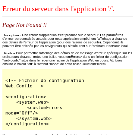
Erreur du serveur dans l'application '/'.
Page Not Found !!
Description :
Une erreur d'application s'est produite sur le serveur. Les paramètres
d'erreur personnalisés actuels pour cette application empêchent l'affichage à distance
des détails de l'erreur de l'application (pour des raisons de sécurité). Cependant, ils
peuvent être affichés par les navigateurs qui s'exécutent sur l'ordinateur serveur local.
Détails =
Pour permettre l'affichage des détails de ce message d'erreur spécifique sur les
ordinateurs distants, créez une balise <customErrors> dans un fichier de configuration
"web.config" situé dans le répertoire racine de l'application Web en cours. Attribuez
ensuite la valeur "off" à l'attribut "mode" de cette balise <customErrors>.
<!-- Fichier de configuration 
Web.Config -->

<configuration>

    <system.web>

        <customErrors 
mode="Off"/>

    </system.web>

</configuration>