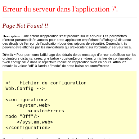
Erreur du serveur dans l'application '/'.
Page Not Found !!
Description :
Une erreur d'application s'est produite sur le serveur. Les paramètres
d'erreur personnalisés actuels pour cette application empêchent l'affichage à distance
des détails de l'erreur de l'application (pour des raisons de sécurité). Cependant, ils
peuvent être affichés par les navigateurs qui s'exécutent sur l'ordinateur serveur local.
Détails =
Pour permettre l'affichage des détails de ce message d'erreur spécifique sur les
ordinateurs distants, créez une balise <customErrors> dans un fichier de configuration
"web.config" situé dans le répertoire racine de l'application Web en cours. Attribuez
ensuite la valeur "off" à l'attribut "mode" de cette balise <customErrors>.
<!-- Fichier de configuration 
Web.Config -->

<configuration>

    <system.web>

        <customErrors 
mode="Off"/>

    </system.web>

</configuration>