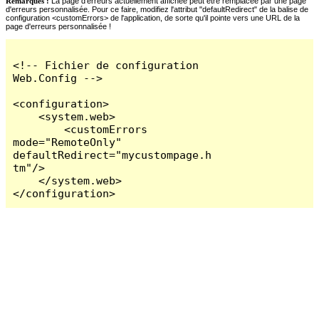
Remarques :
La page d'erreurs actuellement affichée peut être remplacée par une page
d'erreurs personnalisée. Pour ce faire, modifiez l'attribut "defaultRedirect" de la balise de
configuration <customErrors> de l'application, de sorte qu'il pointe vers une URL de la
page d'erreurs personnalisée !
<!-- Fichier de configuration 
Web.Config -->

<configuration>

    <system.web>

        <customErrors 
mode="RemoteOnly" 
defaultRedirect="mycustompage.h
tm"/>

    </system.web>

</configuration>