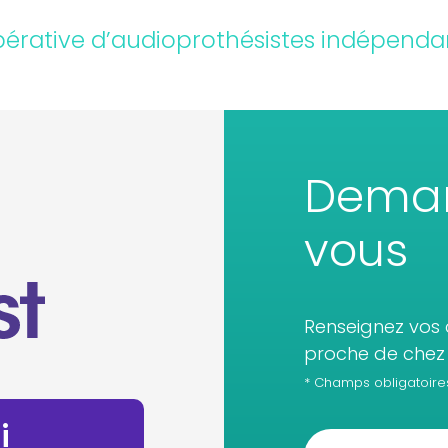
érative d’audioprothésistes indépenda
Deman
vous
Renseignez vos 
proche de chez 
* Champs obligatoire
i