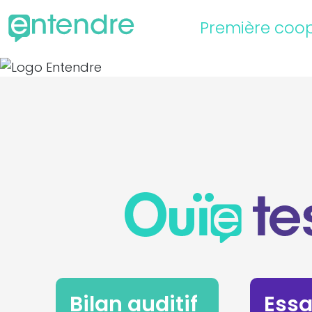
Première coop
Bilan auditif
Essa