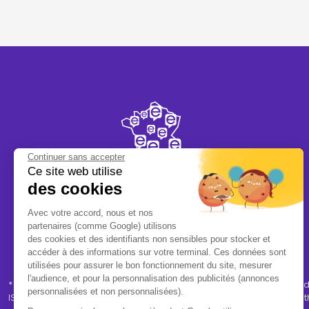
Continuer sans accepter
Ce site web utilise
des cookies
Avec votre accord, nous et nos
Plus de
320
centres
partenaires (comme Google) utilisons
partout en France
des cookies et des identifiants non sensibles pour stocker et
accéder à des informations sur votre terminal. Ces données sont
utilisées pour assurer le bon fonctionnement du site, mesurer
l'audience, et pour la personnalisation des publicités (annonces
* Avis client Trustville vérifiés - Trustville est un tiers de confi
personnalisées et non personnalisées).
ISO "Avis de consommateurs en ligne" (
ISO 20488
), favorisant l’