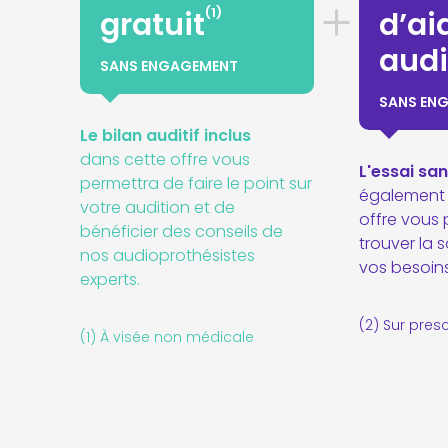
(1)
gratuit
d’ai
audi
SANS ENGAGEMENT
SANS EN
Le bilan auditif inclus
dans cette offre vous
L'essai s
permettra de faire le point sur
également 
votre audition et de
offre vous
bénéficier des conseils de
trouver la 
nos audioprothésistes
vos besoins
experts.
(2) Sur pres
(1) À visée non médicale