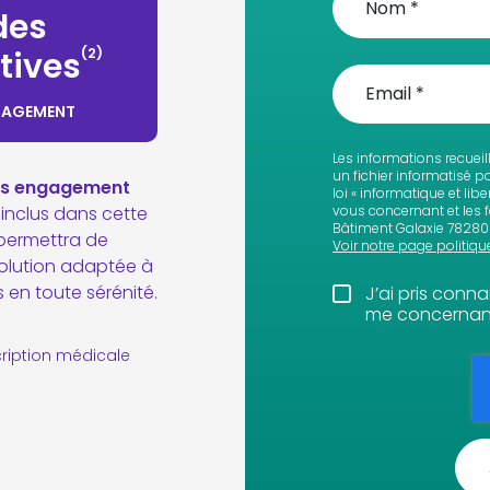
des
(2)
tives
GAGEMENT
Les informations recueil
un fichier informatisé 
ans engagement
loi « informatique et li
inclus dans cette
vous concernant et les fa
Bâtiment Galaxie 78280 
 permettra de
Voir notre page politiqu
solution adaptée à
 en toute sérénité.
J’ai pris conn
me concernant
cription médicale